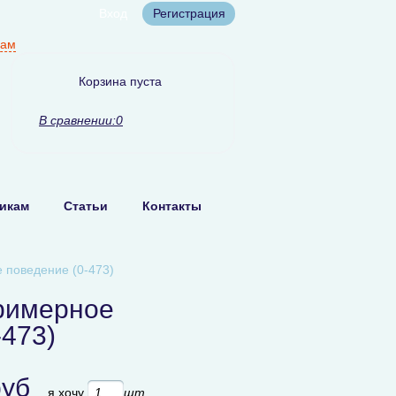
Вход
Регистрация
нам
Корзина пуста
В сравнении:
0
икам
Статьи
Контакты
 поведение (0-473)
римерное
-473)
руб
я хочу
шт.