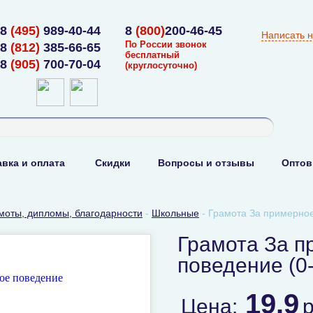
8
(495)
989-40-44
8
(800)
200-46-45
Написать 
По России звонок
8
(812)
385-66-65
бесплатный
8
(905)
700-70-04
(круглосуточно)
вка и оплата
Скидки
Вопросы и отзывы
Оптов
моты, дипломы, благодарности
-
Школьные
-
Грамота За примерное
Грамота За п
поведение (0
19.9
Цена: