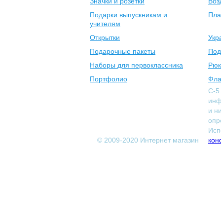
Значки и розетки
Воз
Подарки выпускникам и
Пла
учителям
Открытки
Укр
Подарочные пакеты
Под
Наборы для первоклассника
Рюк
Портфолио
Фла
С-5
инф
и н
опр
Исп
© 2009-2020 Интернет магазин
кон