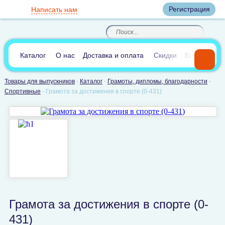
Вход
Регистрация
Написать нам
8
(800)
8
(495)
200-46-45
989-40-44
Корзина пуста
По России звонок
8
(812)
385-66-65
бесплатный
8
(905)
700-70-04
(круглосуточно)
В сравнении:
0
Каталог
О нас
Доставка и оплата
Скидки
Вопросы и 
Товары для выпускников
-
Каталог
-
Грамоты, дипломы, благодарности
-
Спортивные
-
Грамота за достижения в спорте (0-431)
Грамота за достижения в спорте (0-
431)