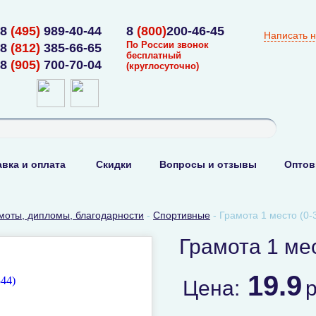
8
(495)
989-40-44
8
(800)
200-46-45
Написать 
По России звонок
8
(812)
385-66-65
бесплатный
8
(905)
700-70-04
(круглосуточно)
вка и оплата
Скидки
Вопросы и отзывы
Оптов
моты, дипломы, благодарности
-
Спортивные
-
Грамота 1 место (0-
Грамота 1 мес
19.9
Цена: