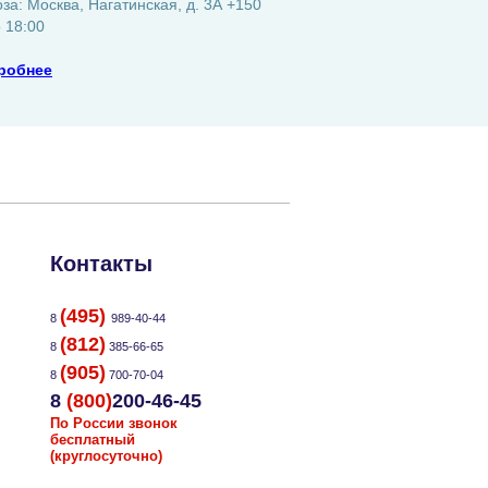
а: Москва, Нагатинская, д. 3А +150
о 18:00
робнее
Контакты
(495)
8
989-40-44
(812)
8
385-66-65
(905)
8
700-70-04
8
(800)
200-46-45
По России звонок
бесплатный
(круглосуточно)