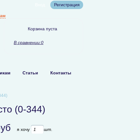
Вход
Регистрация
нам
Корзина пуста
В сравнении:
0
икам
Статьи
Контакты
344)
то (0-344)
руб
я хочу
шт.