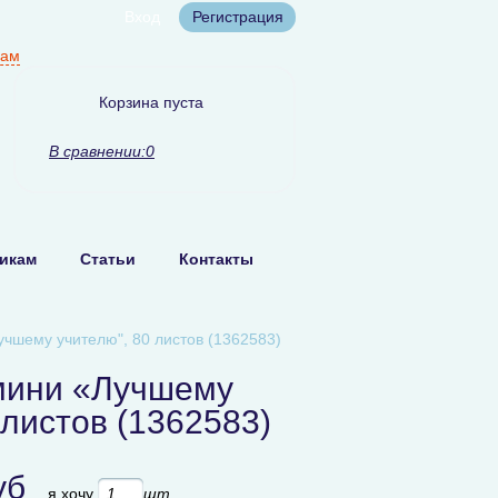
Вход
Регистрация
нам
Корзина пуста
В сравнении:
0
икам
Статьи
Контакты
чшему учителю", 80 листов (1362583)
мини «Лучшему
 листов (1362583)
уб
я хочу
шт.