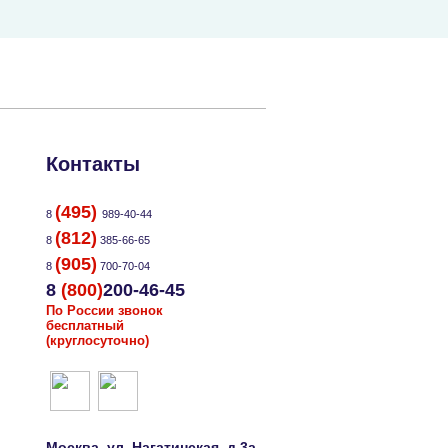
Контакты
(495)
8
989-40-44
(812)
8
385-66-65
(905)
8
700-70-04
8
(800)
200-46-45
По России звонок
бесплатный
(круглосуточно)
Москва
, ул.
Нагатинская, д.3а