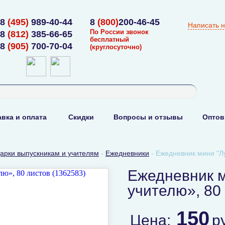
8
(495)
989-40-44
8
(800)
200-46-45
Написать 
По России звонок
8
(812)
385-66-65
бесплатный
8
(905)
700-70-04
(круглосуточно)
вка и оплата
Скидки
Вопросы и отзывы
Оптов
арки выпускникам и учителям
-
Ежедневники
-
Ежедневник мини "Лу
Ежедневник 
учителю», 80
150
Цена:
р