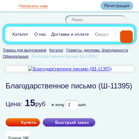
Вход
Регистрация
Написать нам
8
(800)
8
(495)
200-46-45
989-40-44
Корзина пуста
По России звонок
8
(812)
385-66-65
бесплатный
8
(905)
700-70-04
(круглосуточно)
В сравнении:
0
Каталог
О нас
Доставка и оплата
Скидки
Вопросы и 
Товары для выпускников
-
Каталог
-
Грамоты, дипломы, благодарности
-
Официальные
-
Благодарственное письмо (Ш-11395)
Благодарственное письмо (Ш-11395)
15
Цена:
руб
я хочу
шт.
Купить
Быстрый заказ
Голосов:
186