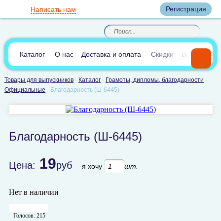
Вход
Регистрация
Написать нам
8
(800)
8
(495)
200-46-45
989-40-44
Корзина пуста
По России звонок
8
(812)
385-66-65
бесплатный
8
(905)
700-70-04
(круглосуточно)
В сравнении:
0
Каталог
О нас
Доставка и оплата
Скидки
Вопросы и 
Товары для выпускников
-
Каталог
-
Грамоты, дипломы, благодарности
-
Официальные
-
Благодарность (Ш-6445)
Благодарность (Ш-6445)
19
Цена:
руб
я хочу
шт.
Нет в наличии
Голосов:
215