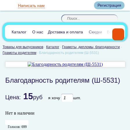
Вход
Регистрация
Написать нам
8
(800)
8
(495)
200-46-45
989-40-44
Корзина пуста
По России звонок
8
(812)
385-66-65
бесплатный
8
(905)
700-70-04
(круглосуточно)
В сравнении:
0
Каталог
О нас
Доставка и оплата
Скидки
Вопросы и 
Товары для выпускников
-
Каталог
-
Грамоты, дипломы, благодарности
-
Грамоты родителям
-
Благодарность родителям (Ш-5531)
Благодарность родителям (Ш-5531)
15
Цена:
руб
я хочу
шт.
Нет в наличии
Голосов:
699