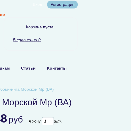
Вход
Регистрация
нам
Корзина пуста
В сравнении:
0
икам
Статьи
Контакты
бом-книга Морской Мр (ВА)
 Морской Мр (ВА)
48
руб
я хочу
шт.