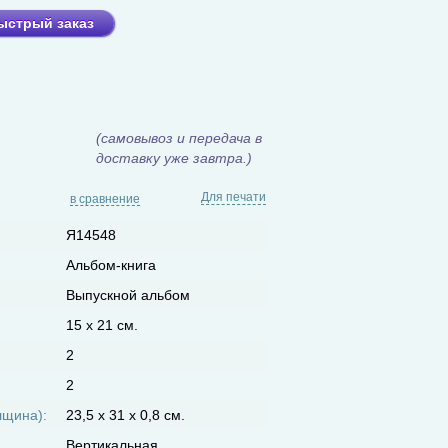
ыстрый заказ
(самовывоз и передача в
доставку уже завтра.)
Для печати
в сравнение
Я14548
Альбом-книга
Выпускной альбом
15 х 21 см.
2
2
лщина):
23,5 х 31 х 0,8 см.
Вертикальная