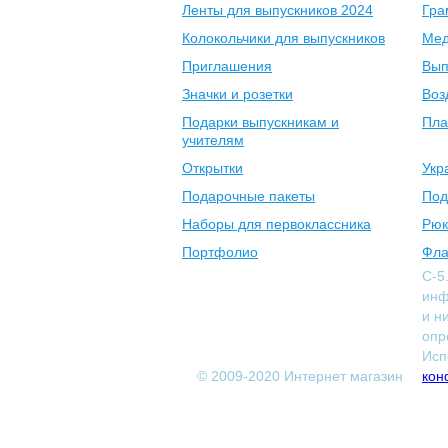
Ленты для выпускников 2024
Гра
Колокольчики для выпускников
Мед
Приглашения
Вып
Значки и розетки
Воз
Подарки выпускникам и
Пла
учителям
Открытки
Укр
Подарочные пакеты
Под
Наборы для первоклассника
Рюк
Портфолио
Фла
С-5
инф
и н
опр
Исп
© 2009-2020 Интернет магазин
кон