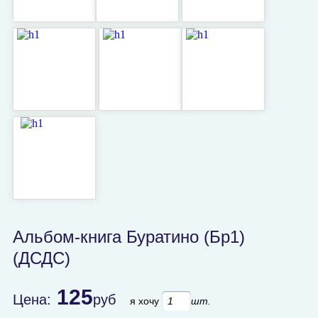
Альбом-книга Буратино (Бр1)
(ДСДС)
125
Цена:
руб
я хочу
шт.