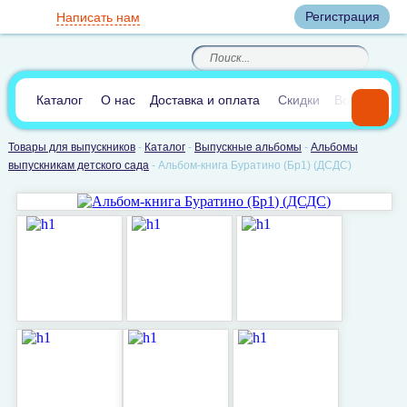
Вход
Регистрация
Написать нам
8
(800)
8
(495)
200-46-45
989-40-44
Корзина пуста
По России звонок
8
(812)
385-66-65
бесплатный
8
(905)
700-70-04
(круглосуточно)
В сравнении:
0
Каталог
О нас
Доставка и оплата
Скидки
Вопросы и 
Товары для выпускников
-
Каталог
-
Выпускные альбомы
-
Альбомы
выпускникам детского сада
-
Альбом-книга Буратино (Бр1) (ДСДС)