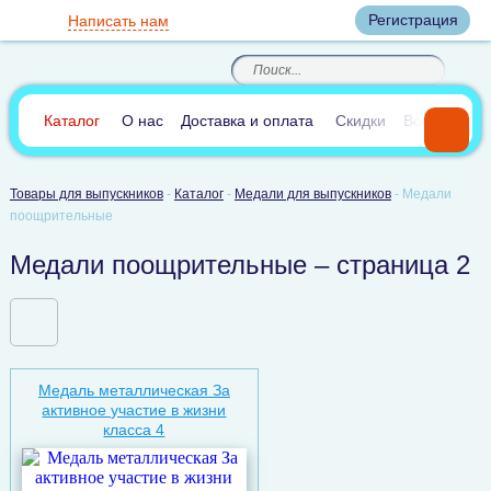
Вход
Регистрация
Написать нам
8
(800)
8
(495)
200-46-45
989-40-44
Корзина пуста
По России звонок
8
(812)
385-66-65
бесплатный
8
(905)
700-70-04
(круглосуточно)
В сравнении:
0
Каталог
О нас
Доставка и оплата
Скидки
Вопросы и 
Товары для выпускников
-
Каталог
-
Медали для выпускников
-
Медали
поощрительные
Медали поощрительные – страница 2
Медаль металлическая За
активное участие в жизни
класса 4